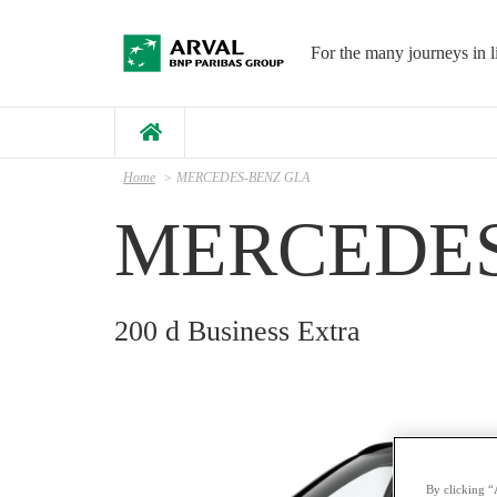
Salta al contenuto principale
For the many journeys in l
Home
MERCEDES-BENZ GLA
MERCEDES
200 d Business Extra
By clicking “