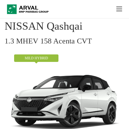
Salta al contenuto principale
NISSAN Qashqai
1.3 MHEV 158 Acenta CVT
MILD HYBRID