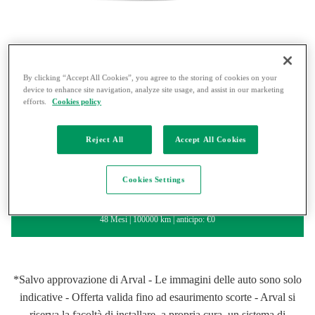
By clicking “Accept All Cookies”, you agree to the storing of cookies on your
ANTICIPO 0
device to enhance site navigation, analyze site usage, and assist in our marketing
efforts.
Cookies policy
€445
Reject All
Accept All Cookies
al mese i.i.*
Cookies Settings
RICHIEDI UN PREVENTIVO
48 Mesi
100000 km
anticipo: €0
*Salvo approvazione di Arval - Le immagini delle auto sono solo
indicative - Offerta valida fino ad esaurimento scorte - Arval si
riserva la facoltà di installare, a propria cura, un sistema di