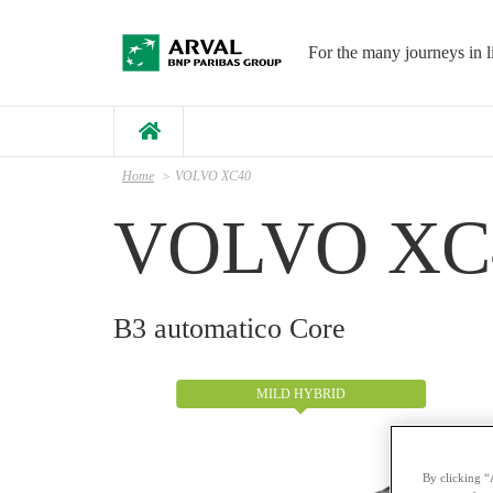
Salta al contenuto principale
For the many journeys in l
Home
VOLVO XC40
VOLVO XC
B3 automatico Core
MILD HYBRID
By clicking “