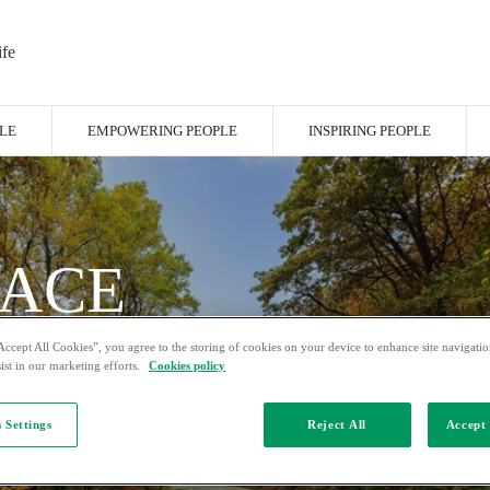
ife
LE
EMPOWERING PEOPLE
INSPIRING PEOPLE
LACE
 IN
Accept All Cookies”, you agree to the storing of cookies on your device to enhance site navigation
ist in our marketing efforts.
Cookies policy
 Settings
Reject All
Accept 