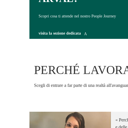
Scopri cosa ti attende nel nostro People Journey
visita la sezione dedicata
PERCHÉ LAVORA
Scegli di entrare a far parte di una realtà all'avangua
Perch
e delle