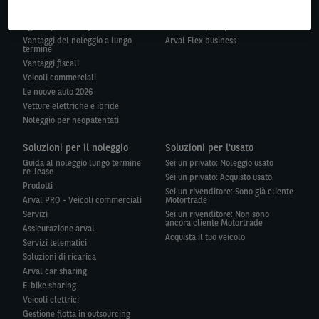
Offerte per i privati
Offerte per aziende e partite iva
Offerte per la tua flotta
Arval Flex per i privati
Vantaggi del noleggio a lungo
Arval Flex business
termine
Vantaggi fiscali
Veicoli commerciali
Le nuove auto 2026
Vetture elettriche e ibride
Noleggio per neopatentati
Soluzioni per il noleggio
Soluzioni per l'usato
Guida al noleggio lungo termine
Sei un privato: Noleggio usato
re-lease
Sei un privato: Acquisto usato
Prodotti
Sei un rivenditore: Sono già cliente
Arval PRO - Veicoli commerciali
Motortrade
Servizi
Sei un rivenditore: Non sono
ancora cliente Motortrade
Assicurazione arval
Acquista il tuo veicolo
Servizi telematici
Soluzioni di ricarica
Arval car sharing
E-bike sharing
Veicoli elettrici
Gestione flotta in outsourcing