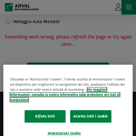
Noleggio Auto Mensile
Something went wrong, please refresh the page or try again
later...
SCOPRI LE OFFERTE PER I PRIVATI
Cliccando su “Accetta tutti i cookie”, l'utente accetta di memorizzare i cookie
sul dispositivo per migliorare la navigazione del sito, analizzare l'utilizzo del
sito e assistere nelle nostre attività di marketing.
Per maggiori
informazioni, consulta la nostra informativa sulla protezione dei dati di
navigazione
For the many journeys in life*
Rifiuta tutti
Accetta tutti i cookie
Noleggio a lungo termine
Noleggio flessibile mensile
Arval
Arval
Impostazioni cookie
Offerte per le aziende e partite iva
Offerte per privati