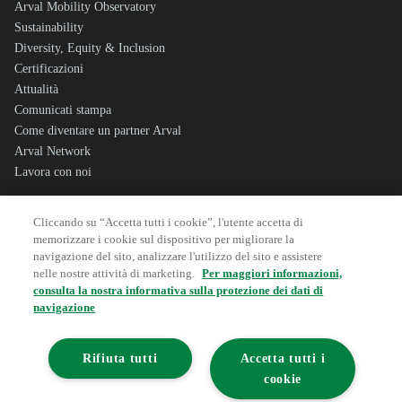
Arval Mobility Observatory
Sustainability
Diversity, Equity & Inclusion
Certificazioni
Attualità
Comunicati stampa
Come diventare un partner Arval
Arval Network
Lavora con noi
Cliccando su “Accetta tutti i cookie”, l'utente accetta di
Sitemap
memorizzare i cookie sul dispositivo per migliorare la
Note Legali
navigazione del sito, analizzare l'utilizzo del sito e assistere
Dati societari
nelle nostre attività di marketing.
Per maggiori informazioni,
consulta la nostra informativa sulla protezione dei dati di
Privacy
navigazione
Cookie Policy
Corporate Governance
Whistleblowing
Rifiuta tutti
Accetta tutti i
Segnalazione Illeciti
cookie
Accessibilità