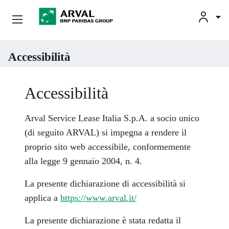
Noleggio Business
Accessibilità
Salta al contenuto principale
Noleggio Privati
Accessibilità
Soluzioni Per Il Noleggio
Arval Service Lease Italia S.p.A. a socio unico
Soluzioni Per L’usato
(di seguito ARVAL) si impegna a rendere il
proprio sito web accessibile, conformemente
Arval Italia
alla legge 9 gennaio 2004, n. 4.
Assistenza Clienti
La presente dichiarazione di accessibilità si
applica a
https://www.arval.it/
La presente dichiarazione è stata redatta il