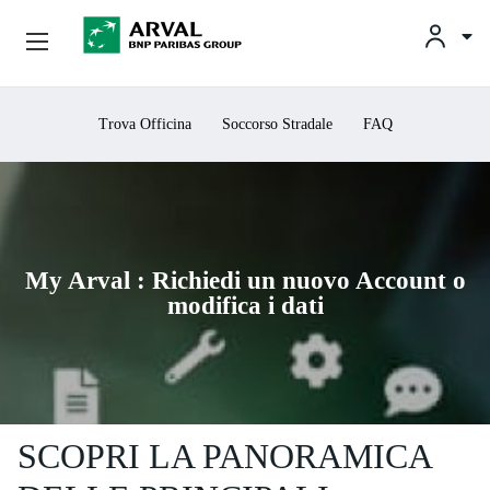
Noleggio Business
Salta al contenuto principale
Trova Officina
Soccorso Stradale
FAQ
Noleggio Privati
Soluzioni Per Il Noleggio
My Arval : Richiedi un nuovo Account o
Soluzioni Per L’usato
modifica i dati
Arval Italia
Assistenza Clienti
SCOPRI LA PANORAMICA