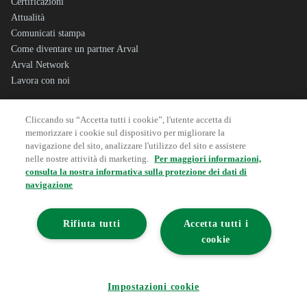
Certificazioni
Attualità
Comunicati stampa
Come diventare un partner Arval
Arval Network
Lavora con noi
Cliccando su “Accetta tutti i cookie”, l'utente accetta di
Sitemap
memorizzare i cookie sul dispositivo per migliorare la
Note Legali
navigazione del sito, analizzare l'utilizzo del sito e assistere
Dati societari
nelle nostre attività di marketing.
Per maggiori informazioni,
Privacy
consulta la nostra informativa sulla protezione dei dati di
navigazione
Cookie Policy
Corporate Governance
Whistleblowing
Rifiuta tutti
Accetta tutti i
Segnalazione Illeciti
cookie
Accessibilità
Partita I.V.A IT04911190488
Impostazioni cookie