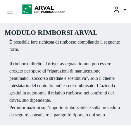
Noleggio Business
MODULO RIMBORSI ARVAL
Salta al contenuto principale
È possibile fare richiesta di rimborso compilando il seguente
Noleggio Privati
form.
Soluzioni Per Il Noleggio
Il rimborso diretto al driver assegnatario non può essere
erogato per spese di “riparazioni di manutenzione,
Soluzioni Per L’usato
penumatici, soccorso stradale e sostitutiva”, solo il cliente
intestatario del contratto può essere rimborsato. L’azienda
Arval Italia
gestirà in autonomia il relativo rimborso nei confronti del
driver, suo dipendente.
Assistenza Clienti
Per informazioni sull’importo rimborsabile e sulla procedura
da seguire, consultare il paragrafo riportato qui sotto.