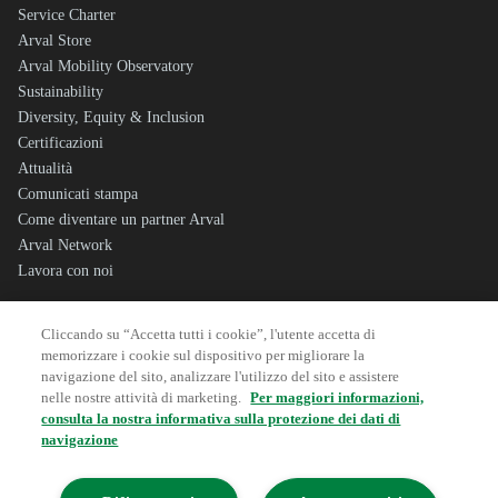
Service Charter
Arval Store
Arval Mobility Observatory
Sustainability
Diversity, Equity & Inclusion
Certificazioni
Attualità
Comunicati stampa
Come diventare un partner Arval
Arval Network
Lavora con noi
Cliccando su “Accetta tutti i cookie”, l'utente accetta di
Sitemap
memorizzare i cookie sul dispositivo per migliorare la
Note Legali
navigazione del sito, analizzare l'utilizzo del sito e assistere
Dati societari
nelle nostre attività di marketing.
Per maggiori informazioni,
consulta la nostra informativa sulla protezione dei dati di
Privacy
navigazione
Cookie Policy
Corporate Governance
Whistleblowing